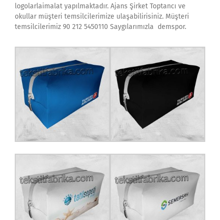
logolarlaimalat yapılmaktadır. Ajans Şirket Toptancı ve
okullar müşteri temsilcilerimize ulaşabilirisiniz. Müşteri
temsilcilerimiz 90 212 5450110 Saygılarımızla demspor.