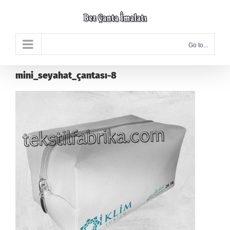
Skip
to
content
Go to...
mini_seyahat_çantası-8