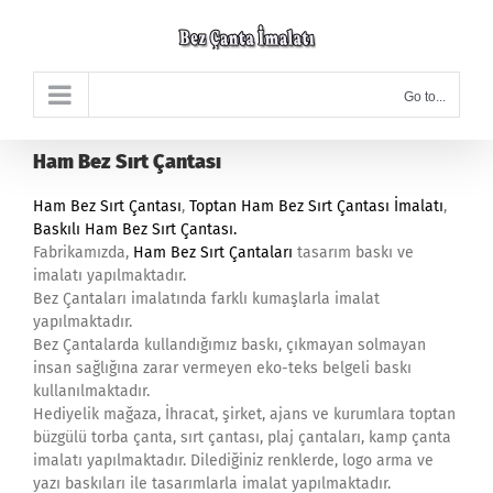
Skip
to
content
Go to...
Ham Bez Sırt Çantası
Ham Bez Sırt Çantası
,
Toptan Ham Bez Sırt Çantası İmalatı
,
Baskılı Ham Bez Sırt Çantası
.
Fabrikamızda,
Ham Bez Sırt Çantaları
tasarım baskı ve
imalatı yapılmaktadır.
Bez Çantaları imalatında farklı kumaşlarla imalat
yapılmaktadır.
Bez Çantalarda kullandığımız baskı, çıkmayan solmayan
insan sağlığına zarar vermeyen eko-teks belgeli baskı
kullanılmaktadır.
Hediyelik mağaza, İhracat, şirket, ajans ve kurumlara toptan
büzgülü torba çanta, sırt çantası, plaj çantaları, kamp çanta
imalatı yapılmaktadır. Dilediğiniz renklerde, logo arma ve
yazı baskıları ile tasarımlarla imalat yapılmaktadır.