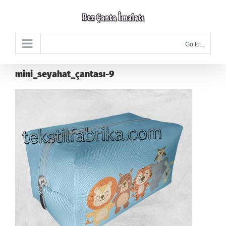
Skip
to
content
Go to...
mini_seyahat_çantası-9