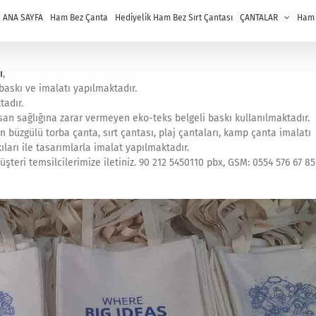
ANA SAYFA
Ham Bez Çanta
Hediyelik Ham Bez Sırt Çantası
ÇANTALAR
Ham B
ı
,
askı ve imalatı yapılmaktadır.
tadır.
an sağlığına zarar vermeyen eko-teks belgeli baskı kullanılmaktadır.
n büzgülü torba çanta, sırt çantası, plaj çantaları, kamp çanta imalatı
ıları ile tasarımlarla imalat yapılmaktadır.
şteri temsilcilerimize iletiniz. 90 212 5450110 pbx, GSM: 0554 576 67 85