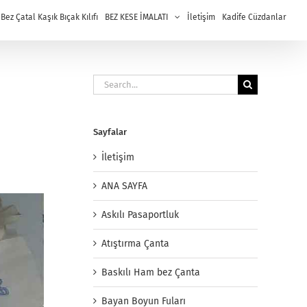
ez Çatal Kaşık Bıçak Kılıfı
BEZ KESE İMALATI
İletişim
Kadife Cüzdanlar
Search
for:
Sayfalar
İletişim
ANA SAYFA
Askılı Pasaportluk
Atıştırma Çanta
Baskılı Ham bez Çanta
Bayan Boyun Fuları