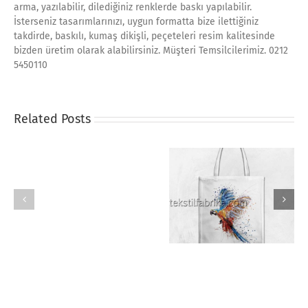
arma, yazılabilir, dilediğiniz renklerde baskı yapılabilir.
İsterseniz tasarımlarınızı, uygun formatta bize ilettiğiniz
takdirde, baskılı, kumaş dikişli, peçeteleri resim kalitesinde
bizden üretim olarak alabilirsiniz. Müşteri Temsilcilerimiz. 0212
5450110
Related Posts
Atıştırm
Çant
Bez
Bez Çanta
Kese
İmalatı