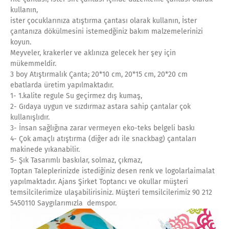
kullanın,
ister çocuklarınıza atıştırma çantası olarak kullanın, İster
çantanıza dökülmesini istemedğiniz bakım malzemelerinizi
koyun.
Meyveler, krakerler ve aklınıza gelecek her şey için
mükemmeldir.
3 boy Atıştırmalık Çanta; 20*10 cm, 20*15 cm, 20*20 cm
ebatlarda üretim yapılmaktadır.
1- 1.kalite regule Su geçirmez dış kumaş,
2- Gıdaya uygun ve sızdırmaz astara sahip çantalar çok
kullanışlıdır.
3- İnsan sağlığına zarar vermeyen eko-teks belgeli baskı
4- Çok amaçlı atıştırma (diğer adı ile snackbag) çantaları
makinede yıkanabilir.
5- Şık Tasarımlı baskılar, solmaz, çıkmaz,
Toptan Taleplerinizde istediğiniz desen renk ve logolarlaimalat
yapılmaktadır. Ajans Şirket Toptancı ve okullar müşteri
temsilcilerimize ulaşabilirisiniz. Müşteri temsilcilerimiz 90 212
5450110 Saygılarımızla demspor.