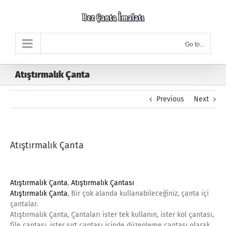
Skip
to
content
Go to...
Atıştırmalık Çanta
Previous
Next
Atıştırmalık Çanta
Atıştırmalık Çanta
,
Atıştırmalık Çantası
Atıştırmalık Çanta
, Bir çok alanda kullanabileceğiniz, çanta içi
çantalar.
Atıştırmalık Çanta, Çantaları ister tek kullanın, ister kol çantası,
file çantası, ister sırt çantası içinde düzenleme çantası olarak