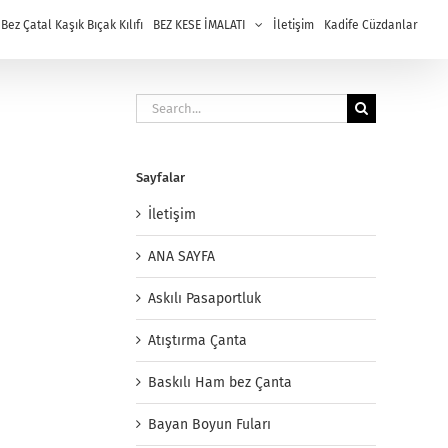
ez Çatal Kaşık Bıçak Kılıfı
BEZ KESE İMALATI
İletişim
Kadife Cüzdanlar
Search
for:
Sayfalar
İletişim
ANA SAYFA
Askılı Pasaportluk
Atıştırma Çanta
Baskılı Ham bez Çanta
Bayan Boyun Fuları