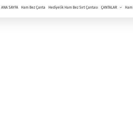
ANA SAYFA
Ham Bez Çanta
Hediyelik Ham Bez Sırt Çantası
ÇANTALAR
Ham B