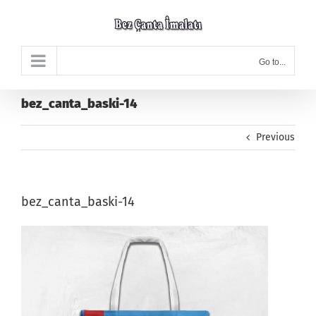
Skip
to
content
Go to...
bez_canta_baski-14
Previous
bez_canta_baski-14