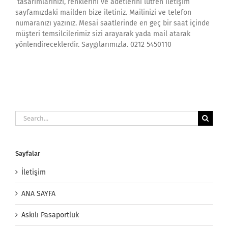
tasarımlarınızı, renklerini ve adetlerini lütfen iletişim
sayfamızdaki mailden bize iletiniz. Mailinizi ve telefon
numaranızı yazınız. Mesai saatlerinde en geç bir saat içinde
müşteri temsilcilerimiz sizi arayarak yada mail atarak
yönlendireceklerdir. Saygılarımızla. 0212 5450110
Search
for:
Sayfalar
İletişim
ANA SAYFA
Askılı Pasaportluk