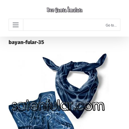
Skip
to
content
Go to...
bayan-fular-35