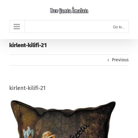
Skip
to
content
Go to...
kirlent-kilifi-21
Previous
kirlent-kilifi-21