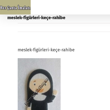
Skip
to
content
meslek-figürleri-keçe-rahibe
meslek-figürleri-keçe-rahibe