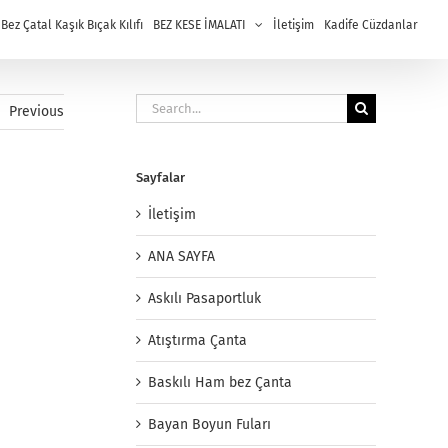
ez Çatal Kaşık Bıçak Kılıfı
BEZ KESE İMALATI
İletişim
Kadife Cüzdanlar
Search
Previous
for:
Sayfalar
İletişim
ANA SAYFA
Askılı Pasaportluk
Atıştırma Çanta
Baskılı Ham bez Çanta
Bayan Boyun Fuları