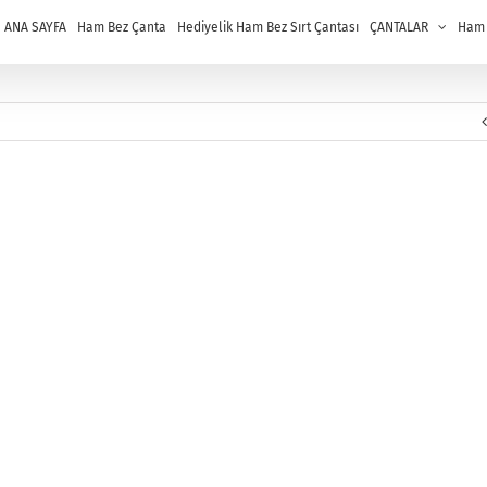
ANA SAYFA
Ham Bez Çanta
Hediyelik Ham Bez Sırt Çantası
ÇANTALAR
Ham B