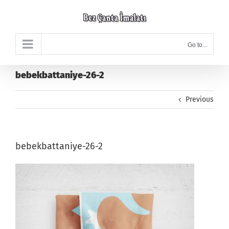
Skip
to
content
Go to...
bebekbattaniye-26-2
Previous
bebekbattaniye-26-2