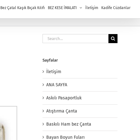
ez Çatal Kaşık Bıçak Kılıfı
BEZ KESE İMALATI
İletişim
Kadife Cüzdanlar
Search
for:
Sayfalar
İletişim
ANA SAYFA
Askılı Pasaportluk
Atıştırma Çanta
Baskılı Ham bez Çanta
Bayan Boyun Fuları