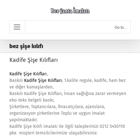
Skip
to
content
Go to...
bez şişe kılıfı
Kadife Şişe Kılıfları
Kadife Şişe Kılıflar
ı,
Baskılı
Kadife Şişe Kılıfları
, 1.kalite regule, kadife, ham bez
ve diğer kumaşlardan,
Baskılı Kadife Şişe Kılıfları, İnsan sağlığına zarar vermeyen
eko-teks belgeli baskı,
Şirketlere, Toptancılara, İhracatçılara, ajanslara,
organizasyon şirketlerine Toplu ve uygun imalat
yapılmaktadır.
Kadife Şişe Kılıfı imalatı ile ilgili taleplerinizi 0212 5450110
pbx müşteri temsilcilerimize ulaşabilirsiniz.